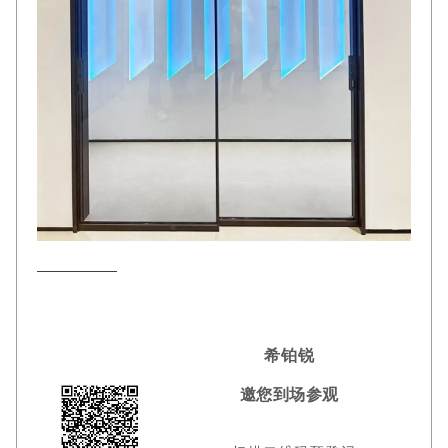
希铂锐
邀您到场参观