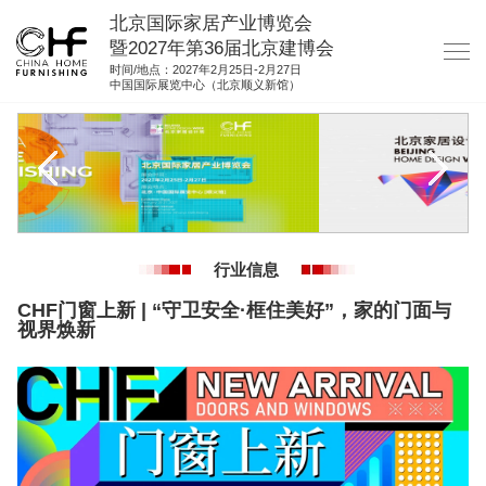
北京国际家居产业博览会
暨2027年第36届北京建博会
时间/地点：2027年2月25日-2月27日
中国国际展览中心（北京顺义新馆）
网站首页
关于我们
展商服务
观众服务
行业信息
展馆图纸
CHF门窗上新 | “守卫安全·框住美好”，家的门面与
资料下载
视界焕新
集团展会
参展联络