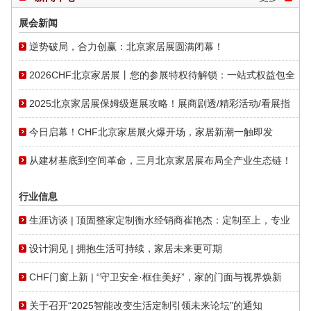
展会新闻
逆势破局，合力创赢：北京家居展圆满闭幕！
2026CHF北京家居展丨您的参展特权待解锁：一站式权益包全
面开放
2025北京家居展保姆级逛展攻略！展商剧透/精彩活动/看展指
南一篇就够！
今日启幕！CHF北京家居展火爆开场，家居新潮一触即发
从建材基底到空间革命，三月北京家居展布局全产业生态链！
行业信息
生涯访谈 | 顶固整家定制衡水经销商崔艳杰：定制至上，专业
打造品质
设计洞见 | 拥抱生活可持续，家居未来更可期
CHF门窗上新 | “守卫安全·框住美好”，家的门面与视界焕新
关于召开“2025智能改变生活定制引领未来论坛”的通知