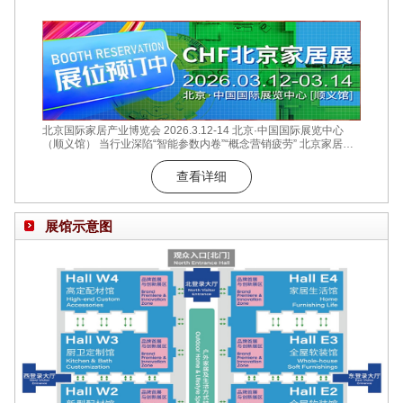
北京国际家居产业博览会 2026.3.12-14 北京·中国国际展览中心
（顺义馆） 当行业深陷“智能参数内卷”“概念营销疲劳” 北京家居展
选择回归商业的本质价值 12万㎡实景展区全面开放 15万+专业采购
商现场对接 数十场商贸对接会精准匹配 在这个数据至上的时代 我
查看详细
们始终坚信 真正的商业价值 始于需求与供给的真诚对话 成于产品
与场景的深度共鸣 北京家居展 释放商业势能的最佳入口 让每一寸
展位成为
展馆示意图