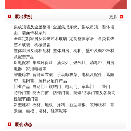
展出类别
更多
集成顶墙及全屋整装:
全屋集成系统、集成吊顶、整体墙
面、墙面饰材系列
全屋定制家居及装饰艺术玻璃
定制整体家居、各类装饰
:
艺术玻璃、机械设备
整体厨房及橱柜配材
整体厨房、橱柜、壁柜及橱柜板材
:
及配套产品
厨电配材
集成环保灶、油烟灶、燃气灶、消毒柜、厨房
:
电器，家用电器等
智能晾衣
智能晾衣架、手动晾衣架、电机及配件；遮阳
:
帘、遮阳窗、拉杆及配件产品
门业产品
自动门：
旋转门、
电动门、
车库门、工业门
:
特种门窗
防火门窗、防弹门窗、防爆/防暴门窗及各类高
:
性能节能门窗
新型建材
石材、地板、涂料、新型墙板、装饰板材、背
:
景画、画柜，墙材、硅藻泥等
展会动态