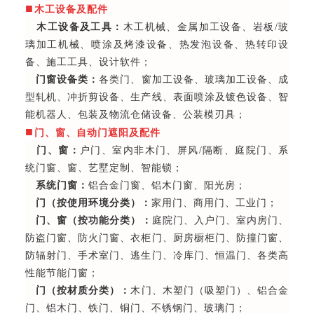
■
木工设备及配件
木工设备及工具：
木工机械、金属加工设备、岩板/玻
璃加工机械、喷涂及烤漆设备、热发泡设备、热转印设
备、施工工具、设计软件；
门窗设备类：
各类门、窗加工设备、玻璃加工设备、成
型轧机、冲折剪设备、生产线、表面喷涂及镀色设备、智
能机器人、包装及物流仓储设备、公装模刃具；
■
门、窗、自动门遮阳及配件
门、窗：
户门、室内非木门、屏风/隔断、庭院门、系
统门窗、窗、艺墅定制、智能锁；
系统门窗：
铝合金门窗、铝木门窗、阳光房；
门（按使用环境分类）：
家用门、商用门、工业门；
门、窗（按功能分类）：
庭院门、入户门、室内房门、
防盗门窗、防火门窗、衣柜门、厨房橱柜门、防撞门窗、
防辐射门、手术室门、逃生门、冷库门、恒温门、各类高
性能节能门窗；
门（按材质分类）：
木门、木塑门（吸塑门）、铝合金
门、铝木门、铁门、铜门、不锈钢门、玻璃门；