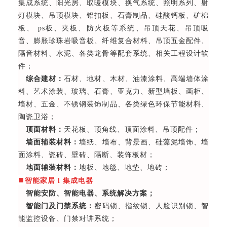
集成系统、阳光房、取暖模块、换气系统、照明系列、射
灯模块、吊顶模块、铝扣板、石膏制品、硅酸钙板、矿棉
板、 ps板、夹板、防火板等系统、吊顶天花、吊顶吸
音、膨胀珍珠岩吸音板、纤维复合材料、吊顶五金配件、
隔音材料、水泥、各类龙骨等配套系统、相关工程设计软
件；
综合建材：
石材、地材、木材、油漆涂料、高端墙体涂
料、艺术涂装、玻璃、石膏、亚克力、新型墙板、画柜、
墙材、五金、不锈钢装饰制品、各类绿色环保节能材料、
陶瓷卫浴；
顶面材料：
天花板、顶角线、顶面涂料、吊顶配件；
墙面辅装材料：
墙纸、墙布、背景画、硅藻泥墙饰、墙
面涂料、瓷砖、壁砖、隔断、装饰板材；
地面辅装材料：
地板、地毯、地垫、地砖；
■
智能家居 l 集成电器
智能安防、智能电器、系统解决方案；
智能门及门禁系统：
密码锁、指纹锁、人脸识别锁、智
能监控设备、门禁对讲系统；