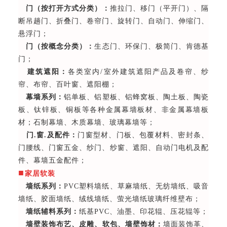
门（按打开方式分类）：
推拉门、移门（平开门）、隔
断吊趟门、折叠门、卷帘门、旋转门、自动门、伸缩门、
悬浮门；
门（按概念分类）：
生态门、环保门、极简门、肯德基
门；
建筑遮阳：
各类室内/室外建筑遮阳产品及卷帘、纱
帘、布帘、百叶窗、遮阳棚；
幕墙系列：
铝单板、铝塑板、铝蜂窝板、陶土板、陶瓷
板、钛锌板、铜板等各种金属幕墙板材、非金属幕墙板
材；石制幕墙、木质幕墙、玻璃幕墙等；
门.窗.及配件：
门窗型材、门板、包覆材料、密封条、
门腰线、门窗五金、纱门、纱窗、遮阳、自动门电机及配
件、幕墙五金配件；
■
家居软装
墙纸系列：
PVC塑料墙纸、草麻墙纸、无纺墙纸、吸音
墙纸、胶面墙纸、绒线墙纸、萤光墙纸玻璃纤维壁布；
墙纸辅料系列：
纸基PVC、油墨、印花辊、压花辊等；
墙壁装饰布艺、皮雕、软包、墙壁饰材：
墙面装饰革、