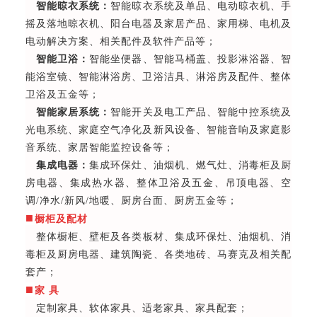
智能晾衣系统：
智能晾衣系统及单品、电动晾衣机、手
摇及落地晾衣机、阳台电器及家居产品、家用梯、电机及
电动解决方案、相关配件及软件产品等；
智能卫浴：
智能坐便器、智能马桶盖、投影淋浴器、智
能浴室镜、智能淋浴房、卫浴洁具、淋浴房及配件、整体
卫浴及五金等；
智能家居系统：
智能开关及电工产品、智能中控系统及
光电系统、家庭空气净化及新风设备、智能音响及家庭影
音系统、家居智能监控设备等；
集成电器：
集成环保灶、油烟机、燃气灶、消毒柜及厨
房电器、集成热水器、整体卫浴及五金、吊顶电器、空
调/净水/新风/地暖、厨房台面、厨房五金等；
■
橱柜及配材
整体橱柜、壁柜及各类板材、集成环保灶、油烟机、消
毒柜及厨房电器、建筑陶瓷、各类地砖、马赛克及相关配
套产；
■
家 具
定制家具、软体家具、适老家具、家具配套；