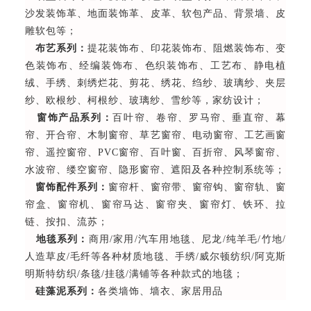
沙发装饰革、地面装饰革、皮革、软包产品、背景墙、皮
雕软包等；
布艺系列：
提花装饰布、印花装饰布、阻燃装饰布、变
色装饰布、经编装饰布、色织装饰布、工艺布、静电植
绒、手绣、刺绣烂花、剪花、绣花、绉纱、玻璃纱、夹层
纱、欧根纱、柯根纱、玻璃纱、雪纱等，家纺设计；
窗饰产品系列：
百叶帘、卷帘、罗马帘、垂直帘、幕
帘、开合帘、木制窗帘、草艺窗帘、电动窗帘、工艺画窗
帘、遥控窗帘、PVC窗帘、百叶窗、百折帘、风琴窗帘、
水波帘、缕空窗帘、隐形窗帘、遮阳及各种控制系统等；
窗饰配件系列：
窗帘杆、窗帘带、窗帘钩、窗帘轨、窗
帘盒、窗帘机、窗帘马达、窗帘夹、窗帘灯、铁环、拉
链、按扣、流苏；
地毯系列：
商用/家用/汽车用地毯、尼龙/纯羊毛/竹地/
人造草皮/毛纤等各种材质地毯、手绣/威尔顿纺织/阿克斯
明斯特纺织/条毯/挂毯/满铺等各种款式的地毯；
硅藻泥系列：
各类墙饰、墙衣、家居用品